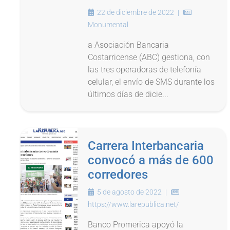
22 de diciembre de 2022
|
Monumental
a Asociación Bancaria
Costarricense (ABC) gestiona, con
las tres operadoras de telefonía
celular, el envío de SMS durante los
últimos días de dicie...
Carrera Interbancaria
convocó a más de 600
corredores
5 de agosto de 2022
|
https://www.larepublica.net/
Banco Promerica apoyó la