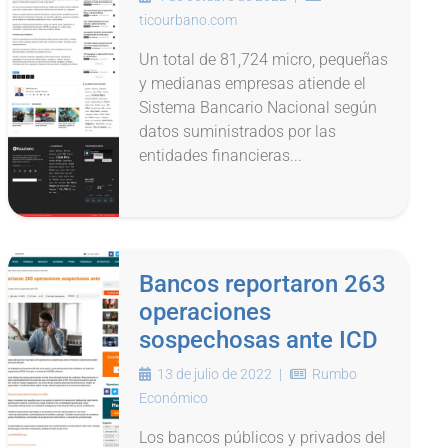
ticourbano.com
Un total de 81,724 micro, pequeñas
y medianas empresas atiende el
Sistema Bancario Nacional según
datos suministrados por las
entidades financieras...
Bancos reportaron 263
operaciones
sospechosas ante ICD
13 de julio de 2022
|
Rumbo
Económico
Los bancos públicos y privados del