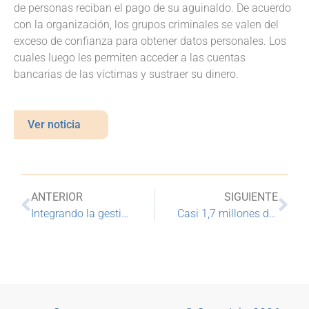
de personas reciban el pago de su aguinaldo. De acuerdo
con la organización, los grupos criminales se valen del
exceso de confianza para obtener datos personales. Los
cuales luego les permiten acceder a las cuentas
bancarias de las víctimas y sustraer su dinero.
Ver noticia
ANTERIOR
SIGUIENTE
Integrando la gestión de ciberseguridad a la gestión empresarial de riesgos
Casi 1,7 millones de préstamos se beneficiaron de medidas especiales por pandemia; bancos volverán a aplicar normativa anterior