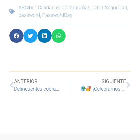
ABCiber
,
Calidad de Contraseñas
,
Ciber Seguridad
,
password
,
PasswordDay
ANTERIOR
SIGUIENTE
Delincuentes cobran por “asesoría ágil” para que empresarios y pymes obtengan créditos en el BN
¡Celebramos el Día Mundial de la Contraseña!