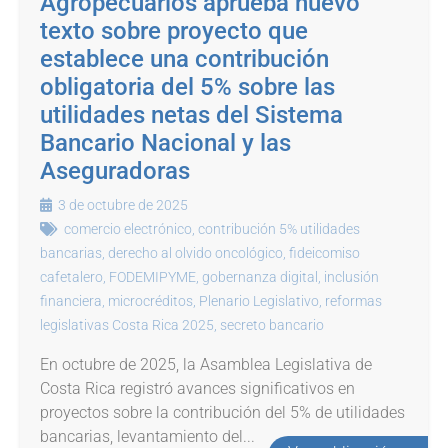
Agropecuarios aprueba nuevo
texto sobre proyecto que
establece una contribución
obligatoria del 5% sobre las
utilidades netas del Sistema
Bancario Nacional y las
Aseguradoras
3 de octubre de 2025
comercio electrónico
,
contribución 5% utilidades
bancarias
,
derecho al olvido oncológico
,
fideicomiso
cafetalero
,
FODEMIPYME
,
gobernanza digital
,
inclusión
financiera
,
microcréditos
,
Plenario Legislativo
,
reformas
legislativas Costa Rica 2025
,
secreto bancario
En octubre de 2025, la Asamblea Legislativa de
Costa Rica registró avances significativos en
proyectos sobre la contribución del 5% de utilidades
bancarias, levantamiento del...