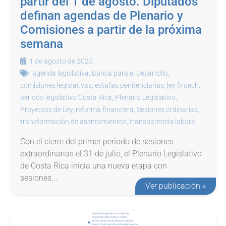
partir del 1 de agosto. Diputados
definan agendas de Plenario y
Comisiones a partir de la próxima
semana
1 de agosto de 2025
agenda legislativa
,
Banca para el Desarrollo
,
comisiones legislativas
,
estafas penitenciarias
,
ley fintech
,
periodo legislativo Costa Rica
,
Plenario Legislativo
,
Proyectos de Ley
,
reforma financiera
,
Sesiones ordinarias
,
transformación de asentamientos
,
transparencia laboral
Con el cierre del primer periodo de sesiones
extraordinarias el 31 de julio, el Plenario Legislativo
de Costa Rica inicia una nueva etapa con
sesiones...
Ver publicación »