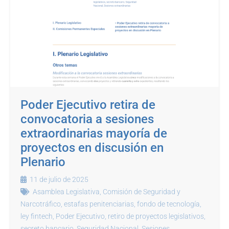
Poder Ejecutivo retira de
convocatoria a sesiones
extraordinarias mayoría de
proyectos en discusión en
Plenario
11 de julio de 2025
Asamblea Legislativa
,
Comisión de Seguridad y
Narcotráfico
,
estafas penitenciarias
,
fondo de tecnología
,
ley fintech
,
Poder Ejecutivo
,
retiro de proyectos legislativos
,
secreto bancario
,
Seguridad Nacional
,
Sesiones