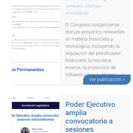
cambiario
,
startups
tecnológicas
El Congreso costarricense
discute proyectos relevantes
en materia financiera y
tecnológica, incluyendo la
regulación del planificador
financiero, la hipoteca
inversa, la protección de
infraestructuras críticas...
Ver publicación »
Poder Ejecutivo
amplia
convocatoria a
sesiones