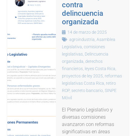
contra
delincuencia
organizada
14 de marzo de 2025
agroindustria
,
Asamblea
Legislativa
,
comisiones
legislativas
,
Delincuencia
organizada
,
derechos
financieros
,
leyes Costa Rica
,
proyectos de ley 2025
,
reformas
legislativas Costa Rica
,
retiro
ROP
,
secreto bancario
,
SINPE
Móvil
El Plenario Legislativo y
diversas comisiones
avanzaron con reformas
significativas en áreas