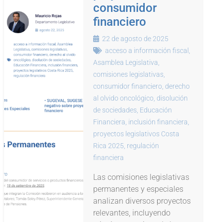
consumidor
financiero
22 de agosto de 2025
acceso a información fiscal
,
Asamblea Legislativa
,
comisiones legislativas
,
consumidor financiero
,
derecho
al olvido oncológico
,
disolución
de sociedades
,
Educación
Financiera
,
inclusión financiera
,
proyectos legislativos Costa
Rica 2025
,
regulación
financiera
Las comisiones legislativas
permanentes y especiales
analizan diversos proyectos
relevantes, incluyendo