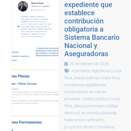
expediente que
establece
contribución
obligatoria a
Sistema Bancario
Nacional y
Aseguradoras
20 de febrero de 2026
Asamblea Legislativa Costa
Rica
,
aseguradoras Costa Rica
,
comisiones legislativas
,
conservación en tierras
privadas
,
crédito público Costa
Rica
,
datos personales código
electoral
,
economía plateada
,
fideicomiso cafetalero
,
proyectos de ley Costa Rica
,