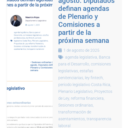
agosto. Diputados
definan agendas
de Plenario y
Comisiones a
partir de la
próxima semana
1 de agosto de 2025
agenda legislativa
,
Banca
para el Desarrollo
,
comisiones
legislativas
,
estafas
penitenciarias
,
ley fintech
,
periodo legislativo Costa Rica
,
Plenario Legislativo
,
Proyectos
de Ley
,
reforma financiera
,
Sesiones ordinarias
,
transformación de
asentamientos
,
transparencia
laboral