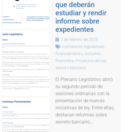
que deberán
estudiar y rendir
informe sobre
expedientes
7 de febrero de 2025
comisiones legislativas
,
financiamiento
,
inclusión
financiera
,
Proyectos de Ley
,
secreto bancario
El Plenario Legislativo abrió
su segundo período de
sesiones ordinarias con la
presentación de nuevas
iniciativas de ley. Entre ellas,
destacan reformas sobre
secreto bancario,...