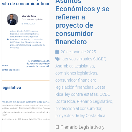
Asuntos
Económicos y se
refieren a
proyecto de
consumidor
financiero
20 de junio de 2025
activos virtuales SUGEF
,
Asamblea Legislativa
,
comisiones legislativas
,
consumidor financiero
,
legislación financiera Costa
Rica
,
ley contra estafas
,
OCDE
Costa Rica
,
Plenario Legislativo
,
protección al consumidor
,
proyectos de ley Costa Rica
El Plenario Legislativo y