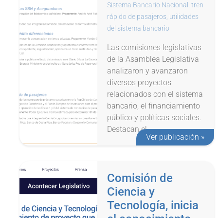
Sistema Bancario Nacional
,
tren
rápido de pasajeros
,
utilidades
del sistema bancario
Las comisiones legislativas
de la Asamblea Legislativa
analizaron y avanzaron
diversos proyectos
relacionados con el sistema
bancario, el financiamiento
público y políticas sociales.
Destacan el...
Ver publicación »
Comisión de
Ciencia y
Tecnología, inicia