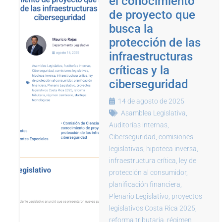
el conocimiento
de proyecto que
busca la
protección de las
infraestructuras
críticas y la
ciberseguridad
14 de agosto de 2025
Asamblea Legislativa
,
Auditorías internas
,
Ciberseguridad
,
comisiones
legislativas
,
hipoteca inversa
,
infraestructura crítica
,
ley de
protección al consumidor
,
planificación financiera
,
Plenario Legislativo
,
proyectos
legislativos Costa Rica 2025
,
reforma tributaria
,
régimen