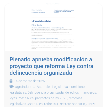
Plenario aprueba modificación a
proyecto que reforma Ley contra
delincuencia organizada
14 de marzo de 2025
agroindustria
,
Asamblea Legislativa
,
comisiones
legislativas
,
Delincuencia organizada
,
derechos financieros
,
leyes Costa Rica
,
proyectos de ley 2025
,
reformas
legislativas Costa Rica
,
retiro ROP
,
secreto bancario
,
SINPE