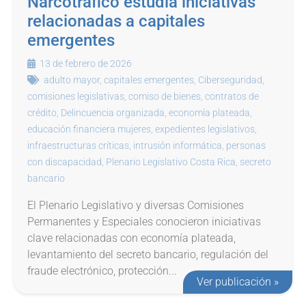
Narcotráfico estudia iniciativas
relacionadas a capitales
emergentes
13 de febrero de 2026
adulto mayor
,
capitales emergentes
,
Ciberseguridad
,
comisiones legislativas
,
comiso de bienes
,
contratos de
crédito
,
Delincuencia organizada
,
economía plateada
,
educación financiera mujeres
,
expedientes legislativos
,
infraestructuras críticas
,
intrusión informática
,
personas
con discapacidad
,
Plenario Legislativo Costa Rica
,
secreto
bancario
El Plenario Legislativo y diversas Comisiones
Permanentes y Especiales conocieron iniciativas
clave relacionadas con economía plateada,
levantamiento del secreto bancario, regulación del
fraude electrónico, protección...
Ver publicación »